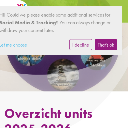
Hi! Could we please enable some additional services for
Social Media & Tracking
? You can always change or
withdraw your consent later.
Let me choose
I decline
That's ok
Overzicht units